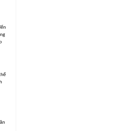
cược
đến
ứng
p
thể
ch
săn