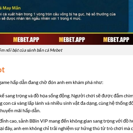
ểm nổi bật của sảnh bắn cá Mebet
ot
 game hấp dẫn đang chờ đón anh em khám phá như:​
t kế sang trọng và đồ họa sống động. Người chơi sẽ được đắm chì
con cá vàng lấp lánh và nhiều sinh vật đa dạng, cùng hệ thống đổ
huyến mãi hấp dẫn.​
đỉnh cao, sảnh BBin VIP mang đến không gian sang trọng với đồ h
ại đây, anh em không chỉ trải nghiệm sự hứng thú từ trò chơi mà 