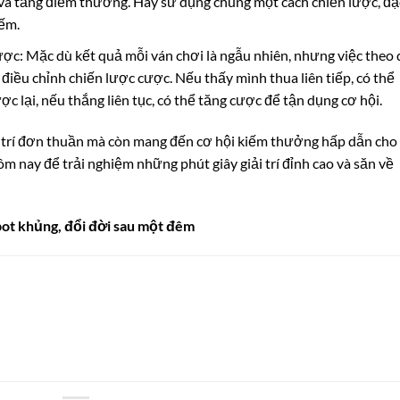
c và tăng điểm thưởng. Hãy sử dụng chúng một cách chiến lược, đặ
ếm.​
ược: Mặc dù kết quả mỗi ván chơi là ngẫu nhiên, nhưng việc theo 
điều chỉnh chiến lược cược. Nếu thấy mình thua liên tiếp, có thể
 lại, nếu thắng liên tục, có thể tăng cược để tận dụng cơ hội.​
ải trí đơn thuần mà còn mang đến cơ hội kiếm thưởng hấp dẫn cho
 nay để trải nghiệm những phút giây giải trí đỉnh cao và săn về
ot khủng, đổi đời sau một đêm