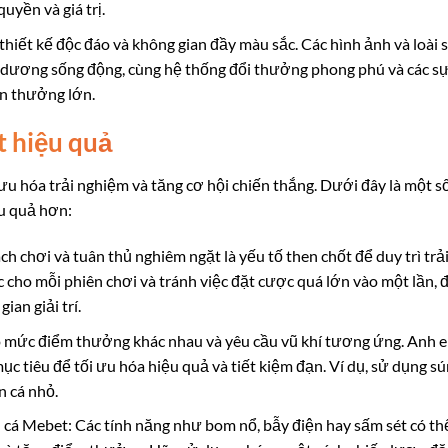
yền và giá trị.
thiết kế độc đáo và không gian đầy màu sắc. Các hình ảnh và loài 
i dương sống động, cùng hệ thống đổi thưởng phong phú và các s
n thưởng lớn.​
 hiệu quả
u hóa trải nghiệm và tăng cơ hội chiến thắng. Dưới đây là một s
u quả hơn:​
h chơi và tuân thủ nghiêm ngặt là yếu tố then chốt để duy trì trả
c cho mỗi phiên chơi và tránh việc đặt cược quá lớn vào một lần, 
an giải trí.​
ó mức điểm thưởng khác nhau và yêu cầu vũ khí tương ứng. Anh 
ục tiêu để tối ưu hóa hiệu quả và tiết kiệm đạn. Ví dụ, sử dụng s
 cá nhỏ.​
n cá Mebet: Các tính năng như bom nổ, bẫy điện hay sấm sét có th