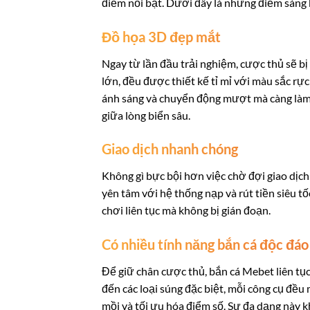
điểm nổi bật. Dưới đây là những điểm sáng 
Đồ họa 3D đẹp mắt
Ngay từ lần đầu trải nghiệm, cược thủ sẽ bị
lớn, đều được thiết kế tỉ mỉ với màu sắc r
ánh sáng và chuyển động mượt mà càng làm 
giữa lòng biển sâu.
Giao dịch nhanh chóng
Không gì bực bội hơn việc chờ đợi giao dịch
yên tâm với hệ thống nạp và rút tiền siêu tố
chơi liên tục mà không bị gián đoạn.​
Có nhiều tính năng bắn cá độc đáo
Để giữ chân cược thủ, bắn cá Mebet liên tụ
đến các loại súng đặc biệt, mỗi công cụ đều 
mồi và tối ưu hóa điểm số. Sự đa dạng này k