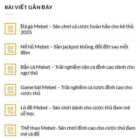
BÀI VIẾT GẦN ĐÂY
Đá gà Mebet – Sân chơi cá cược hoàn hảo cho kê thủ
03
Th4
2025
Không
có
Nổ hũ Mebet – Săn jackpot khủng, đổi đời sau một
03
bình
luận
Th4
đêm
ở
Đá
Không
gà
có
Bắn cá Mebet – Trải nghiệm săn cá đỉnh cao dành cho
03
Mebet
bình
–
luận
Th4
ngư thủ
Sân
ở
chơi
Nổ
Không
cá
hũ
có
Game bài Mebet – Trải nghiệm cá cược đỉnh cao cho
03
cược
Mebet
bình
hoàn
–
luận
Th4
cược thủ
hảo
Săn
ở
cho
jackpot
Bắn
Không
kê
khủng,
cá
có
Lô đề Mebet – Sân chơi dành cho cược thủ đam mê
03
thủ
đổi
Mebet
bình
2025
đời
–
luận
Th4
số học
sau
Trải
ở
một
nghiệm
Game
Không
đêm
săn
bài
có
Thể thao Mebet- Sân chơi đỉnh cao cho cược thủ đam
03
cá
Mebet
bình
đỉnh
–
luận
Th4
mê cá độ
cao
Trải
ở
dành
nghiệm
Lô