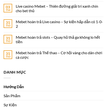
Không
cho
cá
đề
có
Live casino Mebet – Thiên đường giải trí xanh chín
03
ngư
cược
Mebet
bình
thủ
đỉnh
–
luận
Th4
cho bet thủ
cao
Sân
ở
cho
chơi
Thể
Không
cược
dành
thao
có
Mebet hoàn trả Live casino – Sự kiện hấp dẫn có 1-0-
31
thủ
cho
Mebet-
bình
cược
Sân
luận
Th3
2
thủ
chơi
ở
đam
đỉnh
Live
Không
mê
cao
casino
có
Mebet hoàn trả slots – Quay hũ thả ga không lo hết
31
số
cho
Mebet
bình
học
cược
–
luận
Th3
tiền
thủ
Thiên
ở
đam
đường
Mebet
Không
mê
giải
hoàn
có
Mebet hoàn trả Thể thao – Cơ hội vàng cho dân chơi
31
cá
trí
trả
bình
độ
xanh
Live
luận
Th3
cá cược
chín
casino
ở
cho
–
Mebet
Không
bet
Sự
hoàn
có
thủ
kiện
trả
bình
DANH MỤC
hấp
slots
luận
dẫn
–
ở
có
Quay
Mebet
1-
hũ
hoàn
0-
thả
trả
Hướng Dẫn
2
ga
Thể
không
thao
lo
–
Sản Phẩm
hết
Cơ
tiền
hội
vàng
Sự Kiện
cho